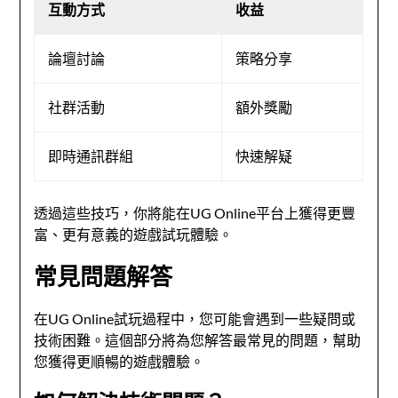
互動方式
收益
論壇討論
策略分享
社群活動
額外獎勵
即時通訊群組
快速解疑
透過這些技巧，你將能在UG Online平台上獲得更豐
富、更有意義的遊戲試玩體驗。
常見問題解答
在UG Online試玩過程中，您可能會遇到一些疑問或
技術困難。這個部分將為您解答最常見的問題，幫助
您獲得更順暢的遊戲體驗。