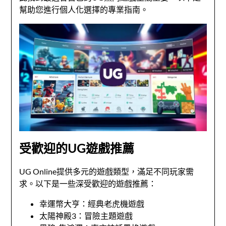
幫助您進行個人化選擇的專業指南。
受歡迎的UG遊戲推薦
UG Online提供多元的遊戲類型，滿足不同玩家需
求。以下是一些深受歡迎的遊戲推薦：
幸運幣大亨：經典老虎機遊戲
太陽神殿3：冒險主題遊戲