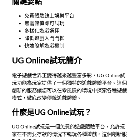
關鍵要點
免費體驗線上娛樂平台
無需儲值即可試玩
多樣化遊戲選擇
降低遊戲入門門檻
快速瞭解遊戲機制
UG Online試玩簡介
電子遊戲世界正變得越來越豐富多彩，UG Online試
玩功能為玩家提供了一個獨特的遊戲體驗平台。這個
創新的服務讓您可以在零風險的環境中探索各種遊戲
模式，徹底改變傳統遊戲體驗。
什麼是UG Online試玩？
UG Online試玩是一個免費的遊戲體驗平台，允許玩
家在不需要存款的情況下暢玩各種遊戲。這個創新服