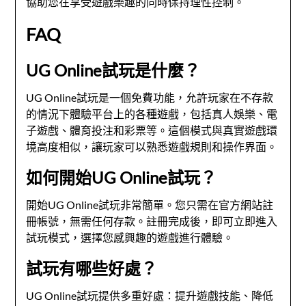
協助您在享受遊戲樂趣的同時保持理性控制。
FAQ
UG Online試玩是什麼？
UG Online試玩是一個免費功能，允許玩家在不存款
的情況下體驗平台上的各種遊戲，包括真人娛樂、電
子遊戲、體育投注和彩票等。這個模式與真實遊戲環
境高度相似，讓玩家可以熟悉遊戲規則和操作界面。
如何開始UG Online試玩？
開始UG Online試玩非常簡單。您只需在官方網站註
冊帳號，無需任何存款。註冊完成後，即可立即進入
試玩模式，選擇您感興趣的遊戲進行體驗。
試玩有哪些好處？
UG Online試玩提供多重好處：提升遊戲技能、降低