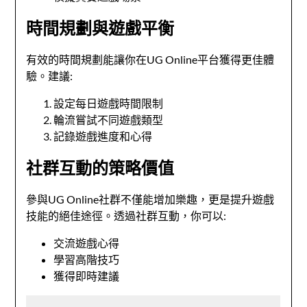
時間規劃與遊戲平衡
有效的時間規劃能讓你在UG Online平台獲得更佳體
驗。建議:
設定每日遊戲時間限制
輪流嘗試不同遊戲類型
記錄遊戲進度和心得
社群互動的策略價值
參與UG Online社群不僅能增加樂趣，更是提升遊戲
技能的絕佳途徑。透過社群互動，你可以:
交流遊戲心得
學習高階技巧
獲得即時建議