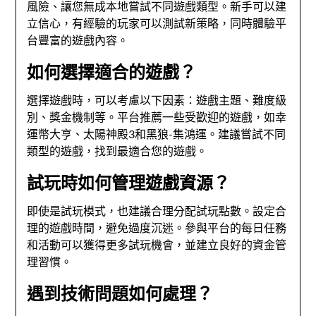
風險、讓您無成本地嘗試不同遊戲類型。新手可以建
立信心，有經驗的玩家可以測試新策略，同時體驗平
台豐富的遊戲內容。
如何選擇適合的遊戲？
選擇遊戲時，可以考慮以下因素：遊戲主題、難度級
別、獎金機制等。平台推薦一些受歡迎的遊戲，如幸
運幣大亨、太陽神殿3和黑狼-集鴻運。建議嘗試不同
類型的遊戲，找到最適合您的遊戲。
試玩時如何管理遊戲資源？
即使是試玩模式，也建議合理分配試玩點數。設定合
理的遊戲時間，避免過度沉迷。參與平台的每日任務
和活動可以獲得更多試玩機會，並建立良好的資金管
理習慣。
遇到技術問題如何處理？