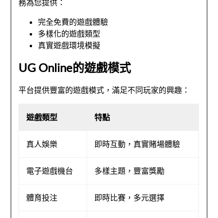
務為您提供：
完全免費的遊戲體驗
多樣化的遊戲類型
真實遊戲環境模擬
UG Online的遊戲模式
平台提供豐富的遊戲模式，滿足不同玩家的興趣：
遊戲類型
特點
真人娛樂
即時互動，真實賭場體驗
電子遊戲機台
多樣主題，豐富獎勵
體育投注
即時比賽，多元選擇