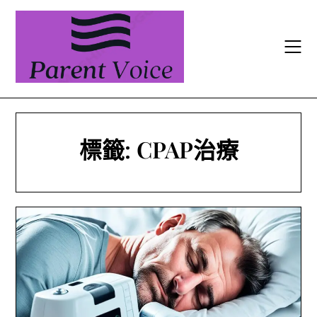
Skip
to
content
標籤:
CPAP治療