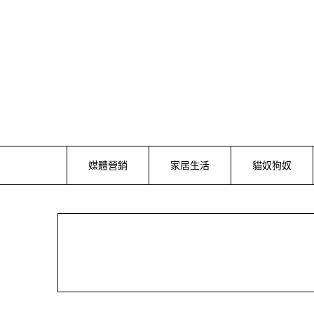
Skip
to
content
媒體營銷
家居生活
貓奴狗奴