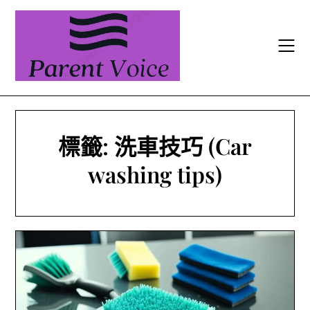
Skip
to
content
標籤:
洗車技巧 (Car
washing tips)