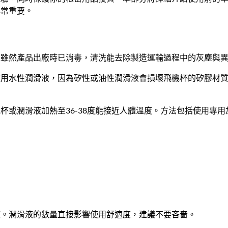
非常重要。
。雖然產品出廠時已消毒，清洗能去除製造運輸過程中的灰塵與
使用水性潤滑液，因為矽性或油性潤滑液會損壞飛機杯的矽膠材
杯或潤滑液加熱至36-38度能接近人體溫度。方法包括使用專
液。潤滑液的數量直接影響使用舒適度，建議不要吝嗇。