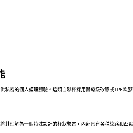
能
供私密的個人護理體驗。這類自慰杯採用醫療級矽膠或TPE軟
。
以將其理解為一個特殊設計的杯狀裝置，內部具有各種紋路和凸