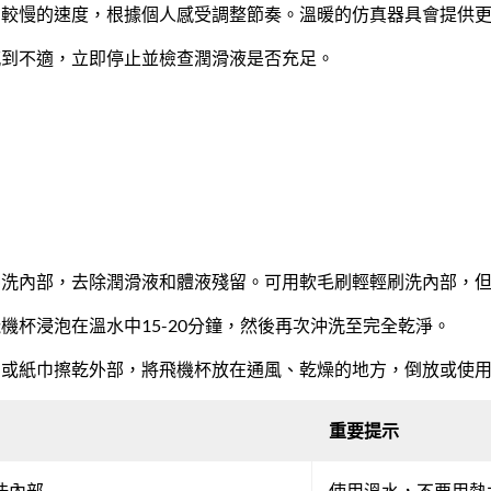
用較慢的速度，根據個人感受調整節奏。溫暖的仿真器具會提供
感到不適，立即停止並檢查潤滑液是否充足。
沖洗內部，去除潤滑液和體液殘留。可用軟毛刷輕輕刷洗內部，
杯浸泡在溫水中15-20分鐘，然後再次沖洗至完全乾淨。
巾或紙巾擦乾外部，將飛機杯放在通風、乾燥的地方，倒放或使
重要提示
洗內部
使用溫水，不要用熱