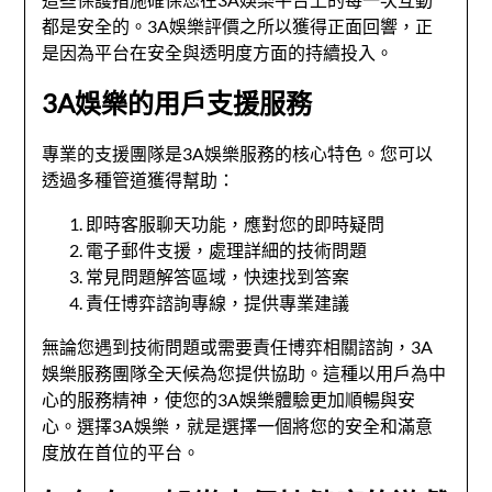
都是安全的。3A娛樂評價之所以獲得正面回響，正
是因為平台在安全與透明度方面的持續投入。
3A娛樂的用戶支援服務
專業的支援團隊是3A娛樂服務的核心特色。您可以
透過多種管道獲得幫助：
即時客服聊天功能，應對您的即時疑問
電子郵件支援，處理詳細的技術問題
常見問題解答區域，快速找到答案
責任博弈諮詢專線，提供專業建議
無論您遇到技術問題或需要責任博弈相關諮詢，3A
娛樂服務團隊全天候為您提供協助。這種以用戶為中
心的服務精神，使您的3A娛樂體驗更加順暢與安
心。選擇3A娛樂，就是選擇一個將您的安全和滿意
度放在首位的平台。