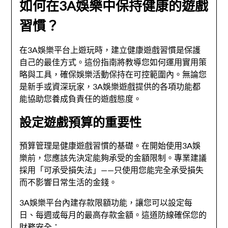
如何在3A娛樂中保持健康的遊戲
習慣？
在3A娛樂平台上遊玩時，建立健康遊戲習慣是保護
自己的最佳方式。這份指南將教導您如何運用實用策
略與工具，確保娛樂活動保持在可控範圍內。無論您
是新手或資深玩家，3A娛樂遊戲提供的各項功能都
能協助您養成負責任的遊戲態度。
設定遊戲預算的重要性
預算管理是健康遊戲習慣的基礎。在開始使用3A娛
樂前，您應該先決定能夠承受的金額限制。專業建議
採用「可承受損失法」——只使用您能完全承受損失
而不影響日常生活的金錢。
3A娛樂平台內建存款限額功能，讓您可以設定每
日、每週或每月的最高存款金額。這道防線確保您的
財務安全：