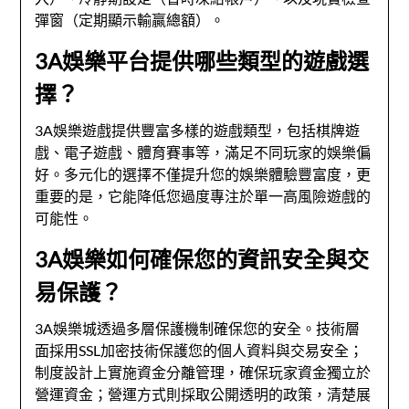
彈窗（定期顯示輸贏總額）。
3A娛樂平台提供哪些類型的遊戲選
擇？
3A娛樂遊戲提供豐富多樣的遊戲類型，包括棋牌遊
戲、電子遊戲、體育賽事等，滿足不同玩家的娛樂偏
好。多元化的選擇不僅提升您的娛樂體驗豐富度，更
重要的是，它能降低您過度專注於單一高風險遊戲的
可能性。
3A娛樂如何確保您的資訊安全與交
易保護？
3A娛樂城透過多層保護機制確保您的安全。技術層
面採用SSL加密技術保護您的個人資料與交易安全；
制度設計上實施資金分離管理，確保玩家資金獨立於
營運資金；營運方式則採取公開透明的政策，清楚展