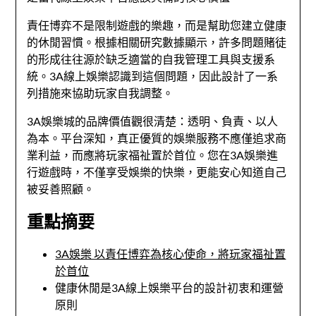
責任博弈不是限制遊戲的樂趣，而是幫助您建立健康
的休閒習慣。根據相關研究數據顯示，許多問題賭徒
的形成往往源於缺乏適當的自我管理工具與支援系
統。3A線上娛樂認識到這個問題，因此設計了一系
列措施來協助玩家自我調整。
3A娛樂城的品牌價值觀很清楚：透明、負責、以人
為本。平台深知，真正優質的娛樂服務不應僅追求商
業利益，而應將玩家福祉置於首位。您在3A娛樂進
行遊戲時，不僅享受娛樂的快樂，更能安心知道自己
被妥善照顧。
重點摘要
3A娛樂 以責任博弈為核心使命，將玩家福祉置
於首位
健康休閒是3A線上娛樂平台的設計初衷和運營
原則