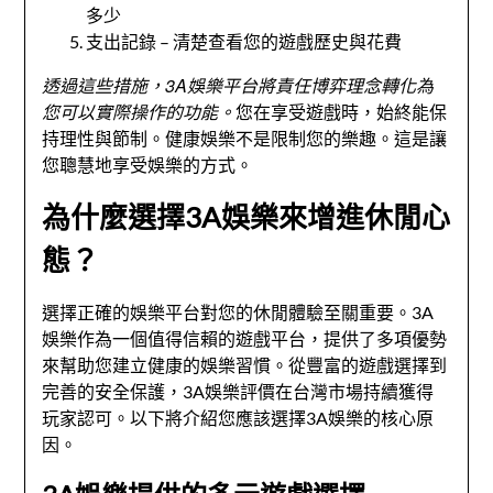
多少
支出記錄 – 清楚查看您的遊戲歷史與花費
透過這些措施，3A娛樂平台將責任博弈理念轉化為
您可以實際操作的功能。
您在享受遊戲時，始終能保
持理性與節制。健康娛樂不是限制您的樂趣。這是讓
您聰慧地享受娛樂的方式。
為什麼選擇3A娛樂來增進休閒心
態？
選擇正確的娛樂平台對您的休閒體驗至關重要。3A
娛樂作為一個值得信賴的遊戲平台，提供了多項優勢
來幫助您建立健康的娛樂習慣。從豐富的遊戲選擇到
完善的安全保護，3A娛樂評價在台灣市場持續獲得
玩家認可。以下將介紹您應該選擇3A娛樂的核心原
因。