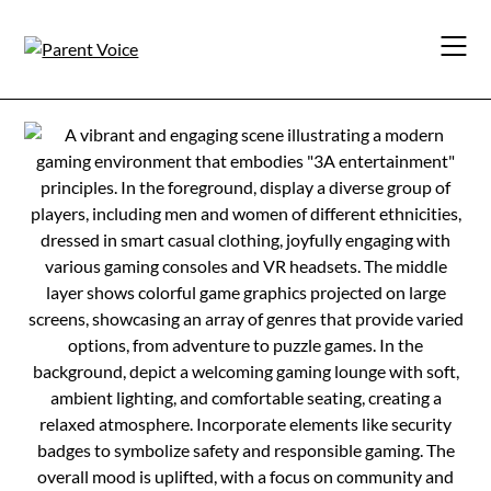
Skip
to
content