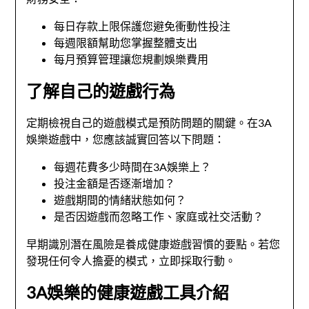
每日存款上限保護您避免衝動性投注
每週限額幫助您掌握整體支出
每月預算管理讓您規劃娛樂費用
了解自己的遊戲行為
定期檢視自己的遊戲模式是預防問題的關鍵。在3A
娛樂遊戲中，您應該誠實回答以下問題：
每週花費多少時間在3A娛樂上？
投注金額是否逐漸增加？
遊戲期間的情緒狀態如何？
是否因遊戲而忽略工作、家庭或社交活動？
早期識別潛在風險是養成健康遊戲習慣的要點。若您
發現任何令人擔憂的模式，立即採取行動。
3A娛樂的健康遊戲工具介紹