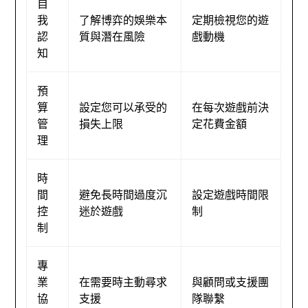
自
我
了解博弈的娛樂本
定期檢視您的遊
認
質與潛在風險
戲動機
知
預
算
設定您可以承受的
在每次遊戲前決
管
損失上限
定花費金額
理
時
間
避免長時間過度沉
設定遊戲時間限
控
迷於遊戲
制
制
專
業
在需要時主動尋求
與顧問或支援團
協
支援
隊聯繫