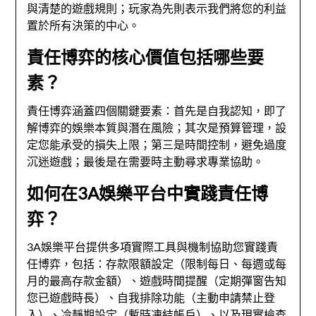
與清楚的遊戲規則；玩家為先則表示我們將您的利益
置於所有決策的中心。
責任博弈的核心價值包括哪些要
素？
責任博弈涵蓋四個關鍵要素：首先是自我認知，即了
解博弈的娛樂本質與潛在風險；其次是預算管理，設
定您能承受的損失上限；第三是時間控制，避免過度
沉迷遊戲；最後是在需要時主動尋求專業協助。
如何在3A娛樂平台中實踐責任博
弈？
3A娛樂平台提供多項實際工具與機制協助您實踐責
任博弈，包括：存款限額設定（限制每日、每週或每
月的最高存款金額）、遊戲時間提醒（定期彈窗告知
您已遊戲時長）、自我排除功能（主動申請禁止登
入）、冷靜期設定（暫時凍結帳戶）、以及現實檢查