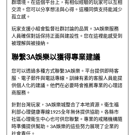
群環境。在這個平台上，有相似經驗的玩家可以互相
交流。您可以分享想法與心得。這種同儕支持能減少
孤立感。
玩家支援小組會監督社群討論的品質。3A娛樂服務
人員確保對話保持正面與建設性。您在這裡能感受到
被理解與被接納。
聯繫3A娛樂以獲得專業建議
您可以透過多種方式聯繫3A娛樂。平台提供即時客
服、電子郵件與電話專線。訓練有素的客服人員能提
供個人化的建議。他們在必要時會推薦專業的心理諮
商服務。
針對台灣玩家，3A娛樂城整合了本地資源。衛生福
利部心理健康專線1925全年無休提供協助。各縣市
社區心理衛生中心也可供您聯繫。專業的戒賭機構隨
時準備提供幫助。3A娛樂的這些努力展現了企業的
社會責任。