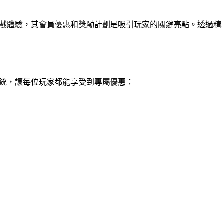
的遊戲體驗，其會員優惠和獎勵計劃是吸引玩家的關鍵亮點。透過
系統，讓每位玩家都能享受到專屬優惠：