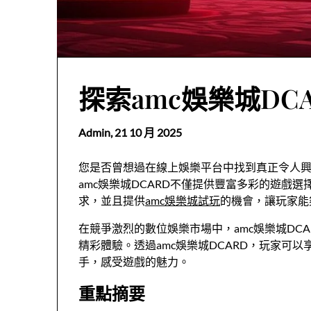
探索amc娛樂城DC
Admin,
21 10 月 2025
您是否曾想過在線上娛樂平台中找到真正令人
amc娛樂城DCARD不僅提供豐富多彩的遊
求，並且提供
amc娛樂城試玩
的機會，讓玩家能
在競爭激烈的數位娛樂市場中，amc娛樂城D
精彩體驗。透過amc娛樂城DCARD，玩家可
手，感受遊戲的魅力。
重點摘要