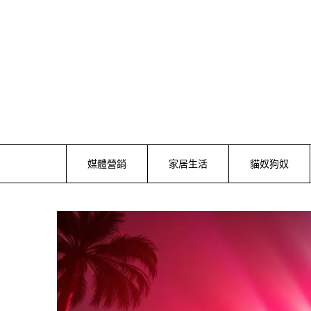
Skip
to
content
媒體營銷
家居生活
貓奴狗奴