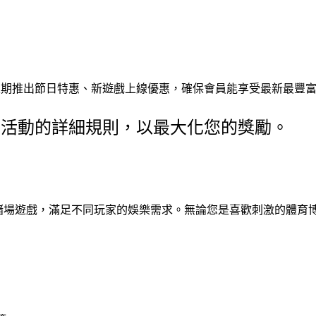
定期推出節日特惠、新遊戲上線優惠，確保會員能享受最新最豐
銷活動的詳細規則，以最大化您的獎勵。
線上賭場遊戲，滿足不同玩家的娛樂需求。無論您是喜歡刺激的體