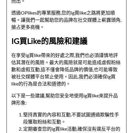
而出。
透過OPlikes的專業服務,您的ig買like之路將更加順
暢。讓我們一起幫助您的品牌在社交媒體上嶄露頭角,
搶占更多商機。
IG買Like的風險和建議
在享受ig買like帶來的好處之際,我們也必須謹慎地評
估其潛在的風險。最大的風險就是可能造成虛假粉絲
數和虛假互動,這不僅會降低品牌的價值,也可能導致
被社交媒體平台禁止使用。因此,我們必須確保ig買
like的行為是合法和道德的。
以下是一些建議,幫助您安全地使用ig買like來提升品
牌形象:
堅持真實的內容和互動,不要試圖通過欺騙性手
段獲取粉絲和互動。
定期審查您的ig買like活動,確保沒有違反平台的