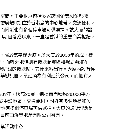
室空間。主要租戶包括多家跨國企業和金融機
懋廣場II期位於香港島的中心地帶，交通便利，
，而附近也有多個停車場可供選擇。該大廈的設
II期自落成以來，一直是香港的重要商業樞紐，
號的商業大廈，屬於寫字樓大廈。該大廈於2008年落成，樓
房，而鄰近地標則有觀塘商貿區和觀塘海濱花
觀塘線的觀塘站，方便乘客出行。大廈內設有停
為華懋集團，承建商為有利建築公司，而擁有人
989年，樓高20層，總樓面面積約28,000平方
位於中環地區，交通便利，附近有多個地標和設
近也有多個停車場可供選擇。大廈的設計理念是
，目前由鴻豐地產有限公司擁有。
商業活動中心。