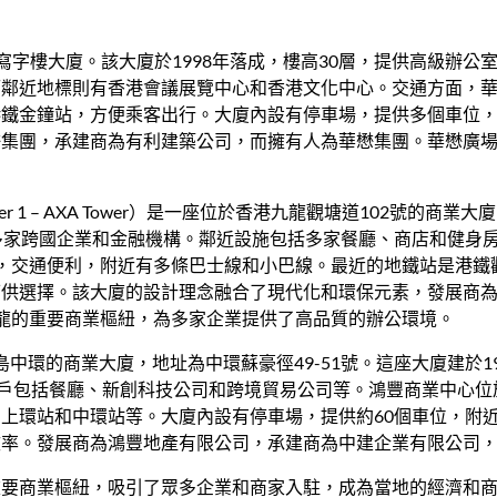
寫字樓大廈。該大廈於1998年落成，樓高30層，提供高級辦公
鄰近地標則有香港會議展覽中心和香港文化中心。交通方面，華
港鐵金鐘站，方便乘客出行。大廈內設有停車場，提供多個車位
集團，承建商為有利建築公司，而擁有人為華懋集團。華懋廣場
st Tower 1 – AXA Tower）是一座位於香港九龍觀塘道102
多家跨國企業和金融機構。鄰近設施包括多家餐廳、商店和健身
，交通便利，附近有多條巴士線和小巴線。最近的地鐵站是港鐵
可供選擇。該大廈的設計理念融合了現代化和環保元素，發展商
龍的重要商業樞紐，為多家企業提供了高品質的辦公環境。
位於香港島中環的商業大廈，地址為中環蘇豪徑49-51號。這座大廈建於1
租戶包括餐廳、新創科技公司和跨境貿易公司等。鴻豐商業中心
上環站和中環站等。大廈內設有停車場，提供約60個車位，附
效率。發展商為鴻豐地產有限公司，承建商為中建企業有限公司
重要商業樞紐，吸引了眾多企業和商家入駐，成為當地的經濟和