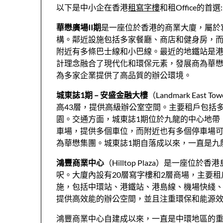
以下是中小企在香港
租寫字樓
和租Office的首選:
華懋廣場II期
是一座位於香港的商業大廈，屬於
構。鄰近設施包括多家餐廳、商店和健身房，而
附近有多條巴士線和小巴線。最近的地鐵站是
計理念融合了現代化和環保元素，發展商為華懋
為多家企業提供了高品質的辦公環境。
城東誌1期 – 安盛金融大樓
（Landmark Ea
高43層，提供高級辦公室空間。主要租戶包括
園。交通方面，城東誌1期位於九龍的中心地帶
車場，提供多個車位，而附近也有多個停車場
為華懋集團。城東誌1期自落成以來，一直是九
鴻豐商業中心
（Hilltop Plaza）是一座
呎。大廈內設有20層寫字樓和2層商場，主要
施，包括中環站、港鐵站、港島線、機場快綫、
提供高效能的辦公空間，並且注重環保和能源
鴻豐商業中心自建成以來，一直是中環地區的